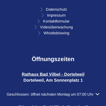
Datenschutz
Impressum
Kontaktformular
Videoüberwachung
Whistleblowing
Öffnungszeiten
Rathaus Bad Vilbel - Dortelweil
Dortelweil, Am Sonnenplatz 1
Klicken, um weitere Öffnungs- oder Schließzeiten auszubl
Geschlossen:
öffnet nächsten Montag um 07:00 Uhr