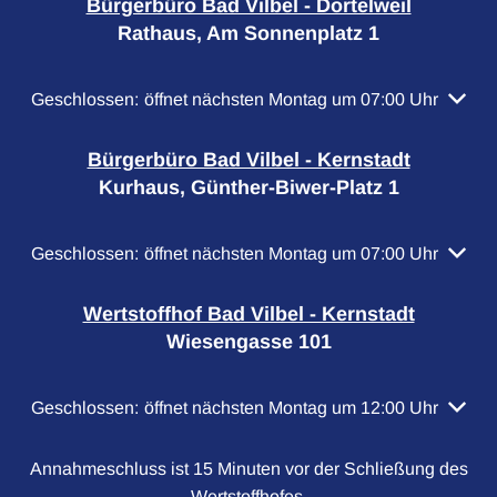
Bürgerbüro Bad Vilbel - Dortelweil
Rathaus, Am Sonnenplatz 1
Klicken, um weitere Öffnungs- oder Schließzeiten auszubl
Geschlossen:
öffnet nächsten Montag um 07:00 Uhr
Bürgerbüro Bad Vilbel - Kernstadt
Kurhaus, Günther-Biwer-Platz 1
Klicken, um weitere Öffnungs- oder Schließzeiten auszubl
Geschlossen:
öffnet nächsten Montag um 07:00 Uhr
Wertstoffhof Bad Vilbel - Kernstadt
Wiesengasse 101
Klicken, um weitere Öffnungs- oder Schließzeiten auszubl
Geschlossen:
öffnet nächsten Montag um 12:00 Uhr
Annahmeschluss ist 15 Minuten vor der Schließung des
Wertstoffhofes.