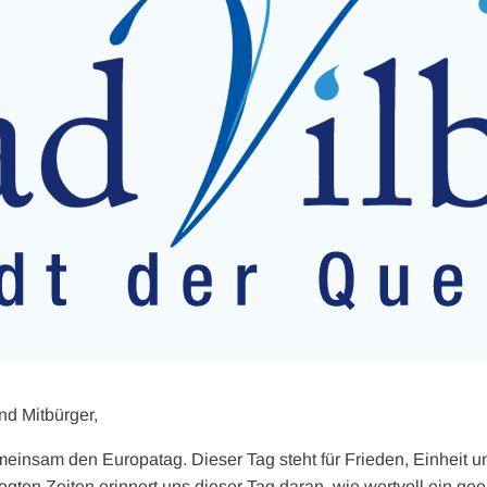
nd Mitbürger,
emeinsam den Europatag. Dieser Tag steht für Frieden, Einheit
ten Zeiten erinnert uns dieser Tag daran, wie wertvoll ein gee