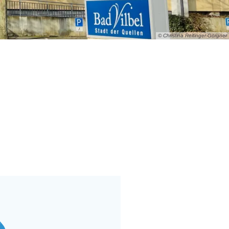
© Christina Reitinger-Görgner