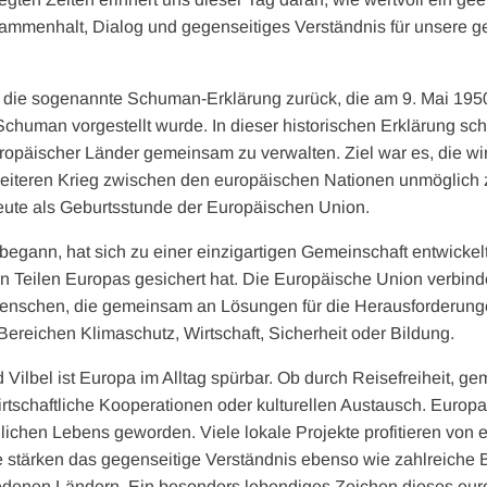
mmenhalt, Dialog und gegenseitiges Verständnis für unsere 
f die sogenannte Schuman-Erklärung zurück, die am 9. Mai 195
human vorgestellt wurde. In dieser historischen Erklärung schl
ropäischer Länder gemeinsam zu verwalten. Ziel war es, die wir
weiteren Krieg zwischen den europäischen Nationen unmöglich
heute als Geburtsstunde der Europäischen Union.
egann, hat sich zu einer einzigartigen Gemeinschaft entwickelt, 
n Teilen Europas gesichert hat. Die Europäische Union verbind
Menschen, die gemeinsam an Lösungen für die Herausforderunge
 Bereichen Klimaschutz, Wirtschaft, Sicherheit oder Bildung.
d Vilbel ist Europa im Alltag spürbar. Ob durch Reisefreiheit, 
schaftliche Kooperationen oder kulturellen Austausch. Europa i
glichen Lebens geworden. Viele lokale Projekte profitieren von
 stärken das gegenseitige Verständnis ebenso wie zahlreich
denen Ländern. Ein besonders lebendiges Zeichen dieses eu