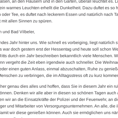
aßen, an den Häusern und in den Gärten, überall leuchtet es. Li
 ein warmes Leuchten erhellt die Dunkelheit. Dazu duftet es so h
 oder Tee, es duftet nach leckerem Essen und natürlich nach 
st mit allen Sinnen zu spüren.
n und Bad Vilbeler,
ndes Jahr hinter uns. Wie schnell es vorbeiging, liegt natürlich 
uns war doch gestern erst der Hessentag und heute soll schon 
Ritts durch ein Jahr beschreiben bekanntlich viele Menschen. W
dann vergeht die Zeit eben irgendwie auch schneller. Die Weihnac
eder einen guten Anlass, einmal abzuschalten, Ruhe zu genieß
Menschen zu verbringen, die im Alltagsstress oft zu kurz komme
er genau dies alles und hoffen, dass Sie in diesem Jahr ein r
können. Denken wir alle aber in diesen so schönen Tagen auch 
n wir an die Einsatzkräfte der Polizei und der Feuerwehr, an d
leger und Mitarbeiter von Versorgungsunternehmen. An alle, die 
 damit wir diese genießen können. Auch sie ermöglichen uns näm