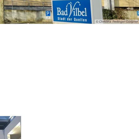
© Christina Reitinger-Görgner