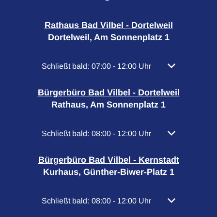
Rathaus Bad Vilbel - Dortelweil
Dortelweil, Am Sonnenplatz 1
Klicken, um weitere Öffnungs- oder Schließzeiten
Schließt bald:
07:00
-
12:00
Uhr
Von 07:00 bis 
Bürgerbüro Bad Vilbel - Dortelweil
Rathaus, Am Sonnenplatz 1
Klicken, um weitere Öffnungs- oder Schließzeiten
Schließt bald:
08:00
-
12:00
Uhr
Von 08:00 bis 
Bürgerbüro Bad Vilbel - Kernstadt
Kurhaus, Günther-Biwer-Platz 1
Klicken, um weitere Öffnungs- oder Schließzeiten
Schließt bald:
08:00
-
12:00
Uhr
Von 08:00 bis 