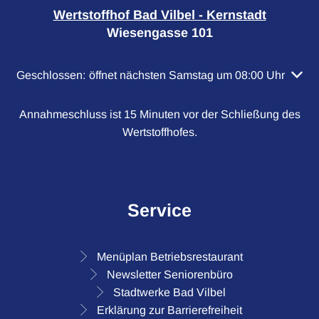
Wertstoffhof Bad Vilbel - Kernstadt
Wiesengasse 101
Klicken, um weitere Öffnungs- oder Schließzeiten auszubl
Geschlossen:
öffnet nächsten Samstag um 08:00 Uhr
Annahmeschluss ist 15 Minuten vor der Schließung des
Wertstoffhofes.
Service
Menüplan Betriebsrestaurant
Newsletter Seniorenbüro
Stadtwerke Bad Vilbel
Erklärung zur Barrierefreiheit