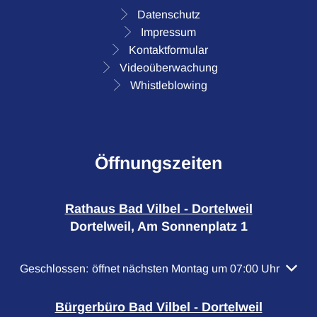
Datenschutz
Impressum
Kontaktformular
Videoüberwachung
Whistleblowing
Öffnungszeiten
Rathaus Bad Vilbel - Dortelweil
Dortelweil, Am Sonnenplatz 1
Klicken, um weitere Öffnungs- oder Schließzeiten auszubl
Geschlossen:
öffnet nächsten Montag um 07:00 Uhr
Bürgerbüro Bad Vilbel - Dortelweil