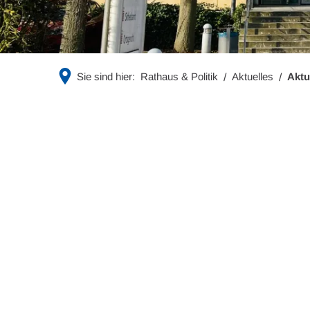
Sie sind hier:
Rathaus & Politik
Aktuelles
Aktu
Aktuelle
Nachrichten