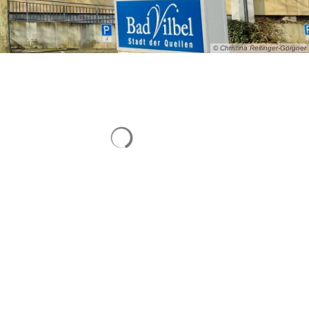
© Christina Reitinger-Görgner
Suchergebnisse werden geladen