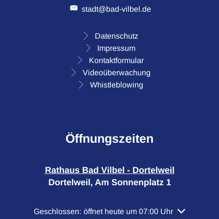
stadt@bad-vilbel.de
Datenschutz
Impressum
Kontaktformular
Videoüberwachung
Whistleblowing
Öffnungszeiten
Rathaus Bad Vilbel - Dortelweil
Dortelweil, Am Sonnenplatz 1
Klicken, um weitere Öffnungs- oder Schließzeiten a
Geschlossen:
öffnet heute um 07:00 Uhr