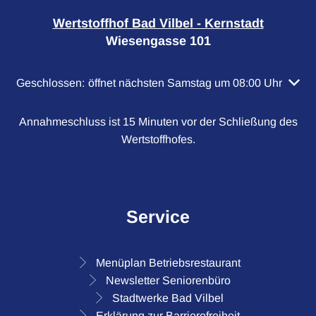
Wertstoffhof Bad Vilbel - Kernstadt
Wiesengasse 101
Klicken, um weitere Öffnungs- oder Schließzeiten auszubl
Geschlossen:
öffnet nächsten Samstag um 08:00 Uhr
Annahmeschluss ist 15 Minuten vor der Schließung des
Wertstoffhofes.
Service
Menüplan Betriebsrestaurant
Newsletter Seniorenbüro
Stadtwerke Bad Vilbel
Erklärung zur Barrierefreiheit