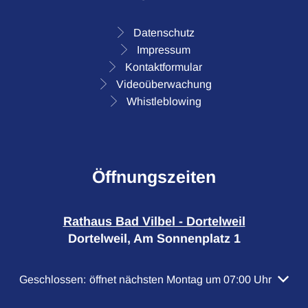
Datenschutz
Impressum
Kontaktformular
Videoüberwachung
Whistleblowing
Öffnungszeiten
Rathaus Bad Vilbel - Dortelweil
Dortelweil, Am Sonnenplatz 1
Klicken, um weitere Öffnungs- oder Schließzeiten auszubl
Geschlossen:
öffnet nächsten Montag um 07:00 Uhr