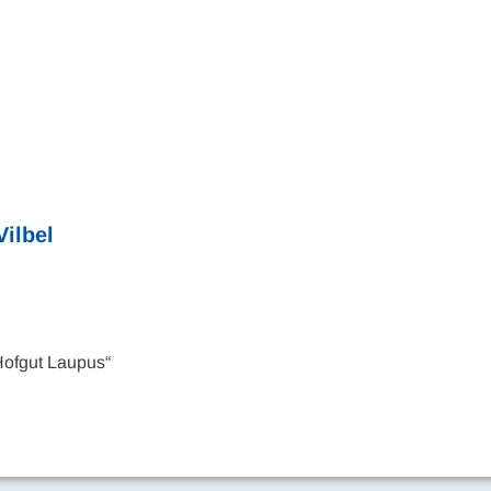
Vilbel
ofgut Laupus“