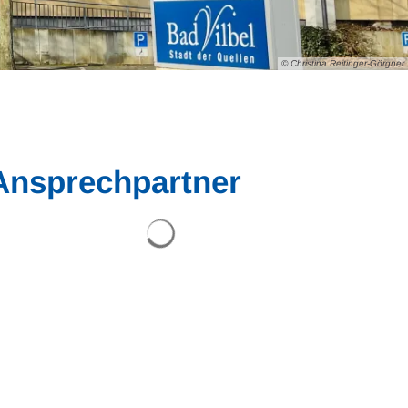
© Christina Reitinger-Görgner
Ansprechpartner
Suchergebnisse werden geladen