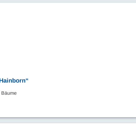
„Hainborn“
en Bäume