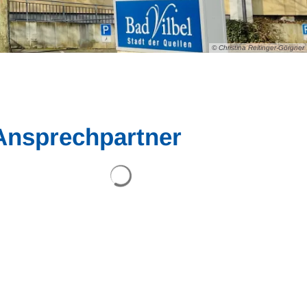
© Christina Reitinger-Görgner
Ansprechpartner
Suchergebnisse werden geladen