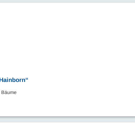
„Hainborn“
en Bäume