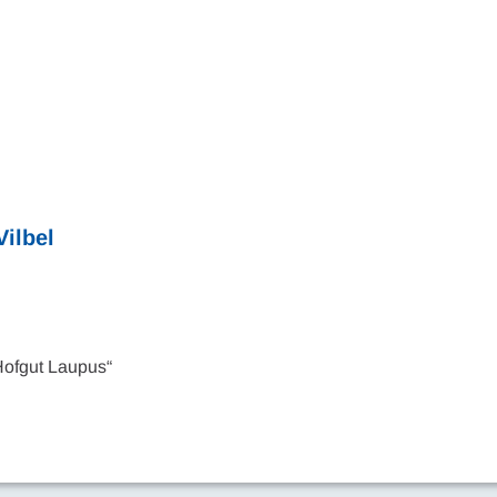
Vilbel
ofgut Laupus“