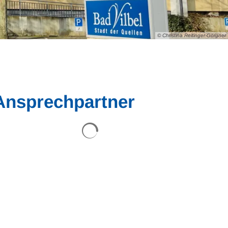
© Christina Reitinger-Görgner
Ansprechpartner
Suchergebnisse werden geladen