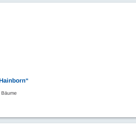
„Hainborn“
en Bäume