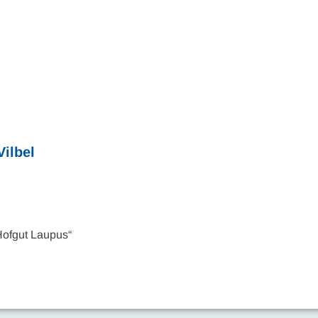
Vilbel
ofgut Laupus“